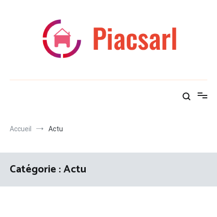
Aller
au
contenu
Piacsarl
Des travaux pour tous !
Accueil
Actu
Catégorie :
Actu