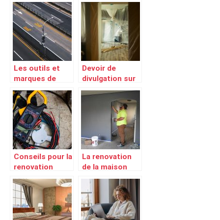
toiture
rénover votre
convient à
maison
votre maison?
Les outils et
Devoir de
marques de
divulgation sur
signalisations :
la présence de
leur importance
l’amiante avant
dans la société
tout travaux
Conseils pour la
La renovation
renovation
de la maison
electrique :
est une activite
Embaucher un
avantageuse
electricien