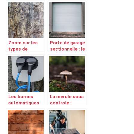
entreprise de
faut-il
couverture
consacrer ?
adaptee a vos
besoins ?
Zoom sur les
Porte de garage
types de
sectionnelle : le
traitements
guide
contre les
termites
Les bornes
La merule sous
automatiques
controle :
escamotables :
l’etonnante
Securite et
collaboration
praticite au
entre qualite
rendez-vous
bzh et un chien