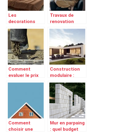
Les
Travaux de
decorations
renovation
pour rechauffer
energetique :
son interieur
Que retenir des
jusqu’a la
dispositions de
chambre a
la loi climat
coucher
Comment
Construction
evaluer le prix
modulaire :
du beton
quels avantages
desactive au
en tirer ?
metre carre
Comment
Mur en parpaing
choisir une
: quel budget