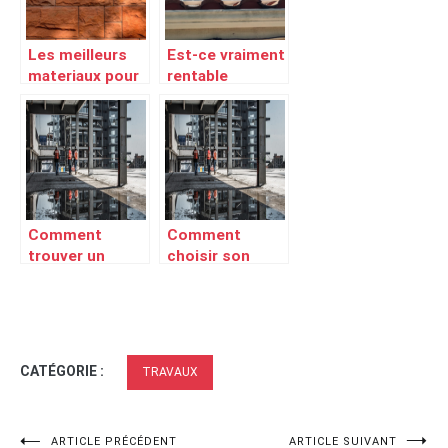
detecteur
Les meilleurs
Est-ce vraiment
materiaux pour
rentable
un
d’installer des
amenagement
panneaux
interieur et
solaires ?
exterieur reussi
Comment
Comment
trouver un
choisir son
artisan sérieux
entreprise
pour ses
générale de
travaux ?
bâtiment ?
CATÉGORIE :
TRAVAUX
ARTICLE PRÉCÉDENT
ARTICLE SUIVANT