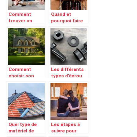
Comment
Quand et
trouver un
pourquoi faire
artisan sérieux
appel à une
pour ses
entreprise
travaux ?
générale du
bâtiment ?
Comment
Les différents
choisir son
types d’écrou
entreprise
et leurs
générale de
particularités
bâtiment ?
Quel type de
Les étapes à
matériel de
suivre pour